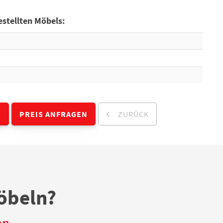
stellten Möbels:
N
PREIS ANFRAGEN
ZURÜCK
öbeln?
en.