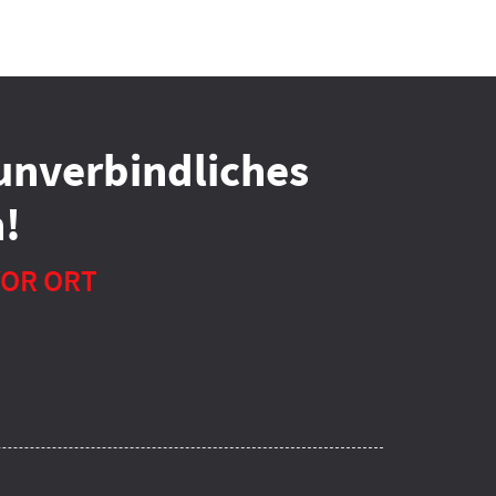
unverbindliches
!
VOR ORT