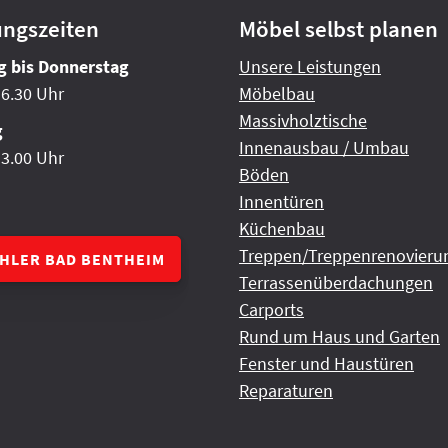
ungszeiten
Möbel selbst planen
 bis Donnerstag
Unsere Leistungen
16.30 Uhr
Möbelbau
Massivholztische
g
Innenausbau / Umbau
13.00 Uhr
Böden
Innentüren
Küchenbau
Treppen/Treppenrenovieru
CHLER BAD BENTHEIM
Terrassenüberdachungen
Carports
Rund um Haus und Garten
Fenster und Haustüren
Reparaturen