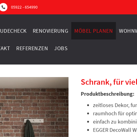
05922 - 654990
UDECHECK
RENOVIERUNG
MÖBEL PLANEN
WOHNW
TAKT
REFERENZEN
JOBS
Schrank, für vi
Produktbeschreibung:
zeitloses Dekor, f
raumhoch für opt
einfach zu kombin
EGGER DecoWall W