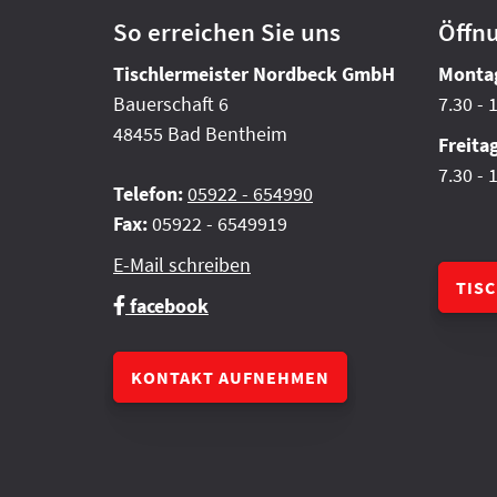
So erreichen Sie uns
Öffn
Tischlermeister Nordbeck GmbH
Montag
Bauerschaft 6
7.30 - 
48455 Bad Bentheim
Freita
7.30 - 
Telefon:
05922 - 654990
Fax:
05922 - 6549919
E-Mail schreiben
TIS
facebook
KONTAKT AUFNEHMEN