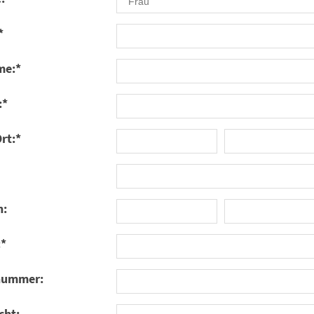
*
me:
*
:
*
rt:
*
n:
:
*
nummer:
cht: