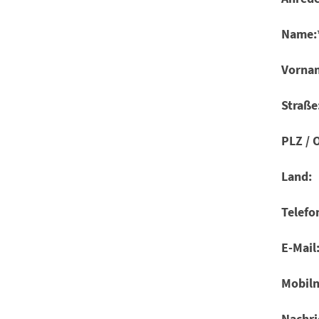
Name:
Vorna
Straße
PLZ / O
Land:
Telefo
E-Mail
Mobil
Nachri