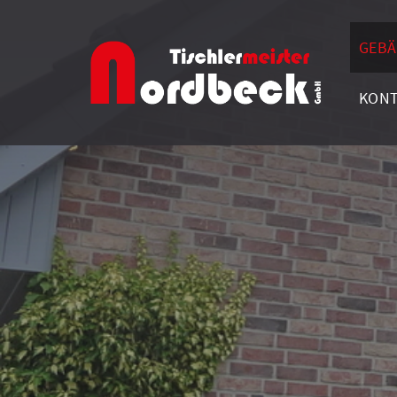
GEBÄ
KON