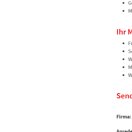
G
M
Ihr 
F
S
W
M
W
Send
Firma:
Anrede