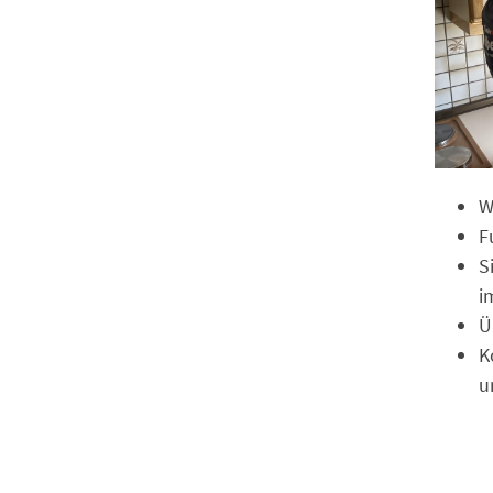
W
F
S
i
Ü
K
u