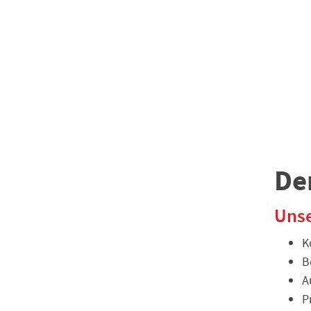
De
Unse
K
B
A
P