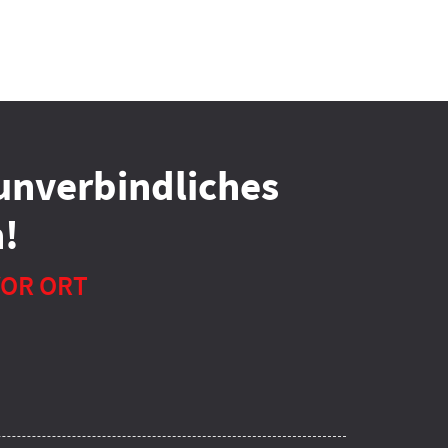
unverbindliches
!
VOR ORT