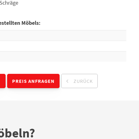
 Schräge
stellten Möbels:
N
PREIS ANFRAGEN
ZURÜCK
öbeln?