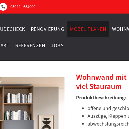
05922 - 654990
UDECHECK
RENOVIERUNG
MÖBEL PLANEN
WOHNW
TAKT
REFERENZEN
JOBS
Wohnwand mit Sc
viel Stauraum
Produktbeschreibung:
offene und geschl
Auszüge, Klappen 
abwechslungsreich