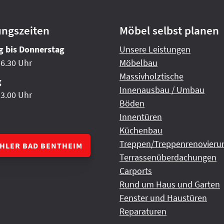
ungszeiten
Möbel selbst planen
 bis Donnerstag
Unsere Leistungen
16.30 Uhr
Möbelbau
Massivholztische
g
Innenausbau / Umbau
13.00 Uhr
Böden
Innentüren
Küchenbau
Treppen/Treppenrenovieru
CHLER BAD BENTHEIM
Terrassenüberdachungen
Carports
Rund um Haus und Garten
Fenster und Haustüren
Reparaturen