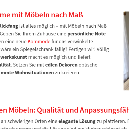
äume mit Möbeln nach Maß
lickfang
ist alles möglich – mit Möbeln nach Maß
 Geben Sie Ihrem Zuhause eine
persönliche Note
hen eine neue
Kommode
für das verwinkelte
wäre ein Spiegelschrank fällig? Fertigen wir! Völlig
werkskunst
macht es möglich und liefert
lität
. Setzen Sie mit
edlen Dekoren
optische
timmte Wohnsituationen
zu kreieren.
ten Möbeln: Qualität und Anpassungsfäh
 an schwierigen Orten eine
elegante Lösung
zu platzieren.
forderungen und die Lösung sind meist eher schlecht als r