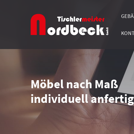
GEBÄ
KON
Möbel nach Maß
individuell anferti