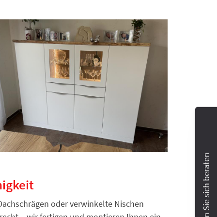
Lassen Sie sich beraten
igkeit
 Dachschrägen oder verwinkelte Nischen
echt – wir fertigen und montieren Ihnen ein