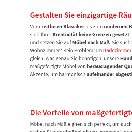
Gestalten Sie einzigartige R
Vom
zeitlosen Klassiker
bis zum
modernen B
sind Ihrer
Kreativität
keine Grenzen gesetzt
.
und setzen Sie auf
Möbel nach Maß
. Sie suc
Wohnzimmer? Kein Problem! Im
Badezimmer
gleich, was genau Sie benötigen, unsere
Hand
maßgefertigte Möbel von
herausragender Qua
Akzente, um harmonisch
aufeinander abges
Die Vorteile von maßgefertig
Möbel nach Maß eignen sich perfekt, um auch
stellen Standardmöbel oft vor immense Heraus