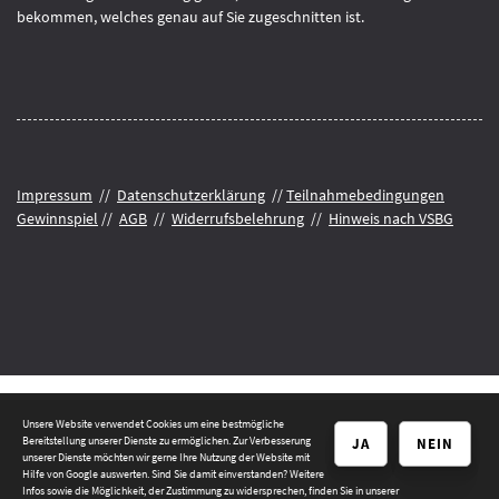
bekommen, welches genau auf Sie zugeschnitten ist.
Impressum
//
Datenschutzerklärung
//
Teilnahmebedingungen
Gewinnspiel
//
AGB
//
Widerrufsbelehrung
//
Hinweis nach VSBG
Unsere Website verwendet Cookies um eine bestmögliche
© 2026 Tischlermeister Nordbeck GmbH, Bad Bentheim
Bereitstellung unserer Dienste zu ermöglichen. Zur Verbesserung
JA
NEIN
unserer Dienste möchten wir gerne Ihre Nutzung der Website mit
Hilfe von Google auswerten. Sind Sie damit einverstanden? Weitere
Datenschutzerklärung
|
Impressum
Infos sowie die Möglichkeit, der Zustimmung zu widersprechen, finden Sie in unserer