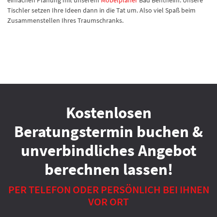
einfachen Planung mit unserem
Möbelplaner
Bad Bentheim. Unsere
Tischler setzen Ihre Ideen dann in die Tat um. Also viel Spaß beim
Zusammenstellen Ihres Traumschranks.
Kostenlosen
Beratungstermin buchen &
unverbindliches Angebot
berechnen lassen!
PER TELEFON ODER PERSÖNLICH BEI IHNEN
VOR ORT