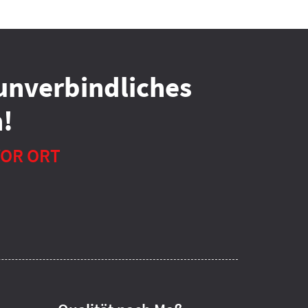
unverbindliches
!
VOR ORT