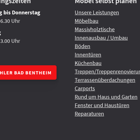
ungszeiten
Möbel selbst planen
 bis Donnerstag
Unsere Leistungen
16.30 Uhr
Möbelbau
Massivholztische
g
Innenausbau / Umbau
13.00 Uhr
Böden
Innentüren
Küchenbau
Treppen/Treppenrenovieru
CHLER BAD BENTHEIM
Terrassenüberdachungen
Carports
Rund um Haus und Garten
Fenster und Haustüren
Reparaturen