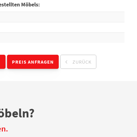
stellten Möbels:
N
PREIS ANFRAGEN
ZURÜCK
öbeln?
en.