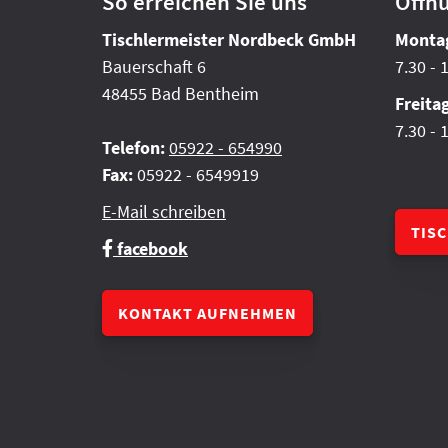
So erreichen Sie uns
Öffn
Tischlermeister Nordbeck GmbH
Montag
Bauerschaft 6
7.30 - 
48455 Bad Bentheim
Freita
7.30 - 
Telefon:
05922 - 654990
Fax:
05922 - 6549919
E-Mail schreiben
TIS
facebook
KONTAKT AUFNEHMEN