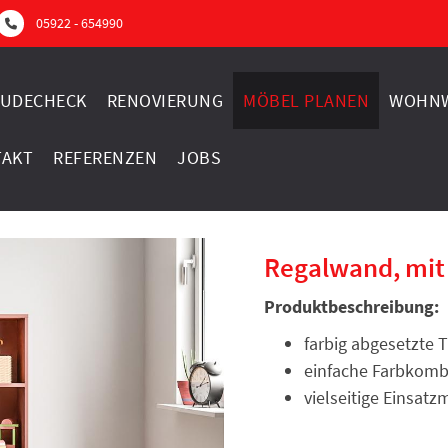
05922 - 654990
UDECHECK
RENOVIERUNG
MÖBEL PLANEN
WOHNW
TAKT
REFERENZEN
JOBS
Regalwand, mit
Produktbeschreibung:
farbig abgesetzte 
einfache Farbkomb
vielseitige Einsatz