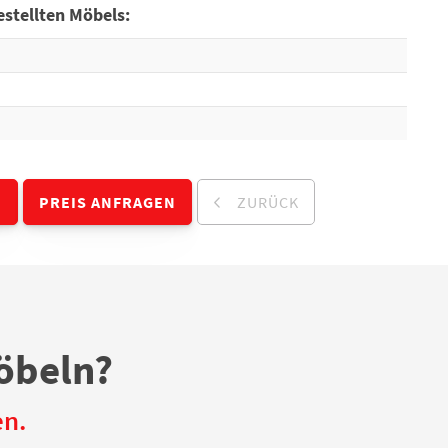
stellten Möbels:
N
PREIS ANFRAGEN
ZURÜCK
öbeln?
en.