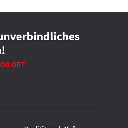
unverbindliches
!
VOR ORT