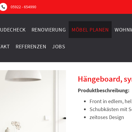
05922 - 654990
UDECHECK
RENOVIERUNG
MÖBEL PLANEN
WOHNW
TAKT
REFERENZEN
JOBS
Hängeboard, sy
Produktbeschreibung:
Front in edlem, he
Schubkästen mit S
zeitoses Design