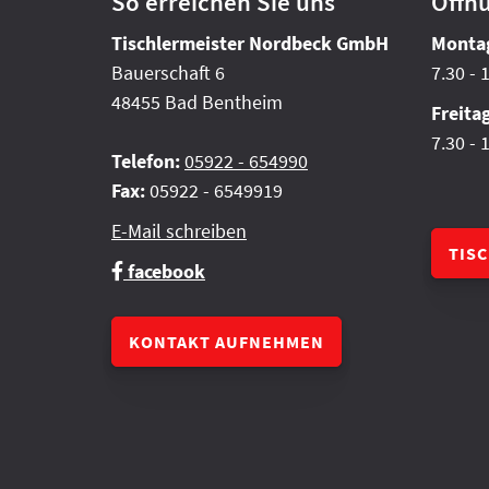
So erreichen Sie uns
Öffn
Tischlermeister Nordbeck GmbH
Montag
Bauerschaft 6
7.30 - 
48455 Bad Bentheim
Freita
7.30 - 
Telefon:
05922 - 654990
Fax:
05922 - 6549919
E-Mail schreiben
TIS
facebook
KONTAKT AUFNEHMEN