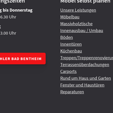
ungszeiten
Möbel selbst planen
 bis Donnerstag
Unsere Leistungen
16.30 Uhr
Möbelbau
Massivholztische
g
Innenausbau / Umbau
13.00 Uhr
Böden
Innentüren
Küchenbau
Treppen/Treppenrenovieru
CHLER BAD BENTHEIM
Terrassenüberdachungen
Carports
Rund um Haus und Garten
Fenster und Haustüren
Reparaturen