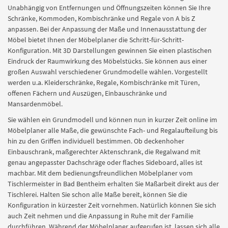
Unabhängig von Entfernungen und Öffnungszeiten können Sie Ihre
Schränke, Kommoden, Kombischränke und Regale von A bis Z
anpassen. Bei der Anpassung der Maße und Innenausstattung der
Möbel bietet Ihnen der Möbelplaner die Schritt-für-Schritt-
Konfiguration. Mit 3D Darstellungen gewinnen Sie einen plastischen
Eindruck der Raumwirkung des Möbelstücks. Sie können aus einer
großen Auswahl verschiedener Grundmodelle wählen. Vorgestellt
werden u.a. Kleiderschränke, Regale, Kombischränke mit Türen,
offenen Fächern und Auszügen, Einbauschränke und
Mansardenmöbel.
Sie wählen ein Grundmodell und können nun in kurzer Zeit online im
Möbelplaner alle Maße, die gewünschte Fach- und Regalaufteilung bis
hin zu den Griffen individuell bestimmen. Ob deckenhoher
Einbauschrank, maßgerechter Aktenschrank, die Regalwand mit
genau angepasster Dachschräge oder flaches Sideboard, alles ist
machbar. Mit dem bedienungsfreundlichen Möbelplaner vom
Tischlermeister in Bad Bentheim erhalten Sie Maßarbeit direkt aus der
Tischlerei. Halten Sie schon alle Maße bereit, können Sie die
Konfiguration in kürzester Zeit vornehmen. Natürlich können Sie sich
auch Zeit nehmen und die Anpassung in Ruhe mit der Familie
durchführen. Während der Möbelplaner aufgerufen ist, lassen sich alle