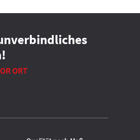
unverbindliches
!
VOR ORT