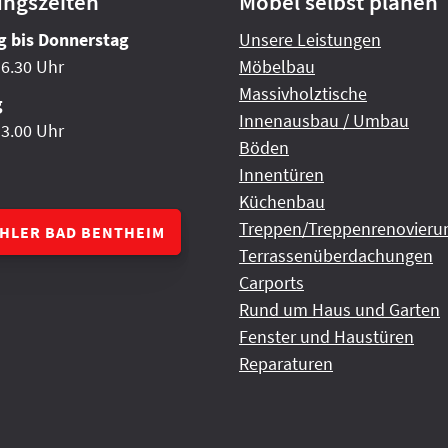
ungszeiten
Möbel selbst planen
 bis Donnerstag
Unsere Leistungen
16.30 Uhr
Möbelbau
Massivholztische
g
Innenausbau / Umbau
13.00 Uhr
Böden
Innentüren
Küchenbau
Treppen/Treppenrenovieru
CHLER BAD BENTHEIM
Terrassenüberdachungen
Carports
Rund um Haus und Garten
Fenster und Haustüren
Reparaturen