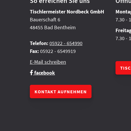
So erreichen Sie uns
Öffn
Tischlermeister Nordbeck GmbH
Montag
Bauerschaft 6
7.30 - 
48455 Bad Bentheim
Freita
7.30 - 
Telefon:
05922 - 654990
Fax:
05922 - 6549919
E-Mail schreiben
TIS
facebook
KONTAKT AUFNEHMEN