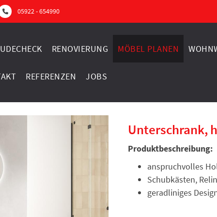
05922 - 654990
UDECHECK
RENOVIERUNG
MÖBEL PLANEN
WOHNW
TAKT
REFERENZEN
JOBS
Unterschrank, h
Produktbeschreibung:
anspruchvolles Ho
Schubkästen, Relin
geradliniges Desig