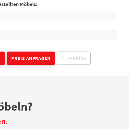
stellten Möbels:
N
PREIS ANFRAGEN
ZURÜCK
öbeln?
en.